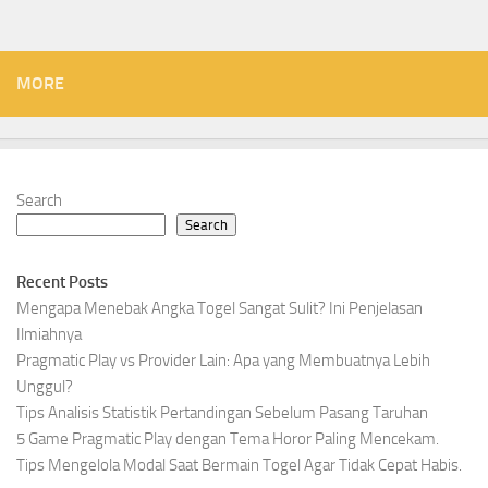
MORE
Search
Search
Recent Posts
Mengapa Menebak Angka Togel Sangat Sulit? Ini Penjelasan
Ilmiahnya
Pragmatic Play vs Provider Lain: Apa yang Membuatnya Lebih
Unggul?
Tips Analisis Statistik Pertandingan Sebelum Pasang Taruhan
5 Game Pragmatic Play dengan Tema Horor Paling Mencekam.
Tips Mengelola Modal Saat Bermain Togel Agar Tidak Cepat Habis.