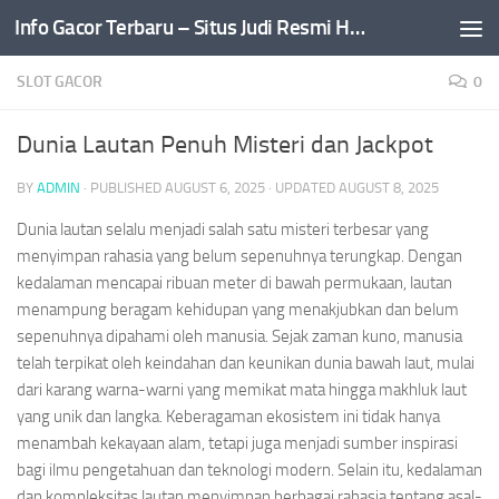
Info Gacor Terbaru – Situs Judi Resmi Hari Ini
Skip to content
SLOT GACOR
0
Dunia Lautan Penuh Misteri dan Jackpot
BY
ADMIN
· PUBLISHED
AUGUST 6, 2025
· UPDATED
AUGUST 8, 2025
Dunia lautan selalu menjadi salah satu misteri terbesar yang
menyimpan rahasia yang belum sepenuhnya terungkap. Dengan
kedalaman mencapai ribuan meter di bawah permukaan, lautan
menampung beragam kehidupan yang menakjubkan dan belum
sepenuhnya dipahami oleh manusia. Sejak zaman kuno, manusia
telah terpikat oleh keindahan dan keunikan dunia bawah laut, mulai
dari karang warna-warni yang memikat mata hingga makhluk laut
yang unik dan langka. Keberagaman ekosistem ini tidak hanya
menambah kekayaan alam, tetapi juga menjadi sumber inspirasi
bagi ilmu pengetahuan dan teknologi modern. Selain itu, kedalaman
dan kompleksitas lautan menyimpan berbagai rahasia tentang asal-