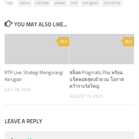
Tags:
casino
judi bola
sbobet
slot
slot gacor
slot online
YOU MAY ALSO LIKE...
0
0
RTP Live: Strategi Mengurangi
สล็อต Pragmatic Play พร้อม
Kerugian
แจ็คพอตสุดเย้ายวน: โอกาส
คว้ารางวัลใหญ่
JULY 28, 2025
AUGUST 15, 2025
LEAVE A REPLY