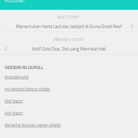
FOLLOW:
NEXT STORY
Menemukan Harta Laut dan Jackpot di Dunia Great Reef
PREVIOUS STORY
Wolf Gold Dice, Slot yang Memikat Hati
SIDEBAR/BLOGROLL
presidenslot
no deposit bonus codes
slot gacor
slot gacor
deneme bonusu veren siteler