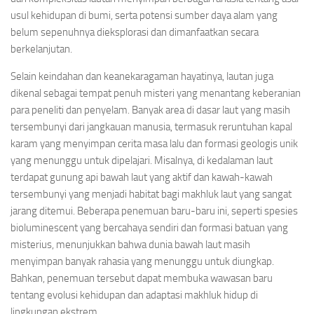
usul kehidupan di bumi, serta potensi sumber daya alam yang
belum sepenuhnya dieksplorasi dan dimanfaatkan secara
berkelanjutan.
Selain keindahan dan keanekaragaman hayatinya, lautan juga
dikenal sebagai tempat penuh misteri yang menantang keberanian
para peneliti dan penyelam. Banyak area di dasar laut yang masih
tersembunyi dari jangkauan manusia, termasuk reruntuhan kapal
karam yang menyimpan cerita masa lalu dan formasi geologis unik
yang menunggu untuk dipelajari. Misalnya, di kedalaman laut
terdapat gunung api bawah laut yang aktif dan kawah-kawah
tersembunyi yang menjadi habitat bagi makhluk laut yang sangat
jarang ditemui. Beberapa penemuan baru-baru ini, seperti spesies
bioluminescent yang bercahaya sendiri dan formasi batuan yang
misterius, menunjukkan bahwa dunia bawah laut masih
menyimpan banyak rahasia yang menunggu untuk diungkap.
Bahkan, penemuan tersebut dapat membuka wawasan baru
tentang evolusi kehidupan dan adaptasi makhluk hidup di
lingkungan ekstrem.