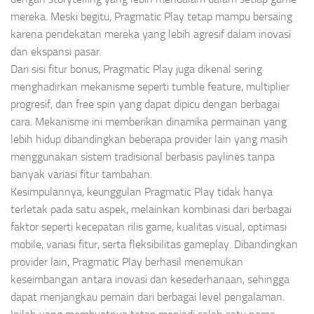
mereka. Meski begitu, Pragmatic Play tetap mampu bersaing
karena pendekatan mereka yang lebih agresif dalam inovasi
dan ekspansi pasar.
Dari sisi fitur bonus, Pragmatic Play juga dikenal sering
menghadirkan mekanisme seperti tumble feature, multiplier
progresif, dan free spin yang dapat dipicu dengan berbagai
cara. Mekanisme ini memberikan dinamika permainan yang
lebih hidup dibandingkan beberapa provider lain yang masih
menggunakan sistem tradisional berbasis paylines tanpa
banyak variasi fitur tambahan.
Kesimpulannya, keunggulan Pragmatic Play tidak hanya
terletak pada satu aspek, melainkan kombinasi dari berbagai
faktor seperti kecepatan rilis game, kualitas visual, optimasi
mobile, variasi fitur, serta fleksibilitas gameplay. Dibandingkan
provider lain, Pragmatic Play berhasil menemukan
keseimbangan antara inovasi dan kesederhanaan, sehingga
dapat menjangkau pemain dari berbagai level pengalaman.