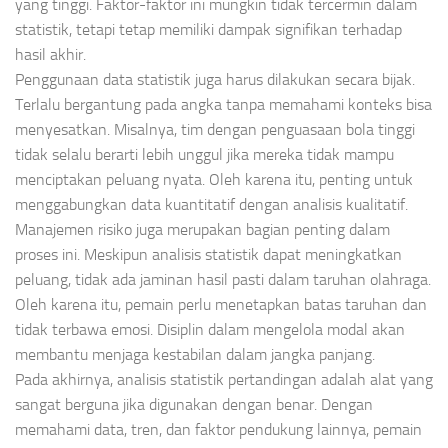
yang tinggi. Faktor-faktor ini mungkin tidak tercermin dalam
statistik, tetapi tetap memiliki dampak signifikan terhadap
hasil akhir.
Penggunaan data statistik juga harus dilakukan secara bijak.
Terlalu bergantung pada angka tanpa memahami konteks bisa
menyesatkan. Misalnya, tim dengan penguasaan bola tinggi
tidak selalu berarti lebih unggul jika mereka tidak mampu
menciptakan peluang nyata. Oleh karena itu, penting untuk
menggabungkan data kuantitatif dengan analisis kualitatif.
Manajemen risiko juga merupakan bagian penting dalam
proses ini. Meskipun analisis statistik dapat meningkatkan
peluang, tidak ada jaminan hasil pasti dalam taruhan olahraga.
Oleh karena itu, pemain perlu menetapkan batas taruhan dan
tidak terbawa emosi. Disiplin dalam mengelola modal akan
membantu menjaga kestabilan dalam jangka panjang.
Pada akhirnya, analisis statistik pertandingan adalah alat yang
sangat berguna jika digunakan dengan benar. Dengan
memahami data, tren, dan faktor pendukung lainnya, pemain