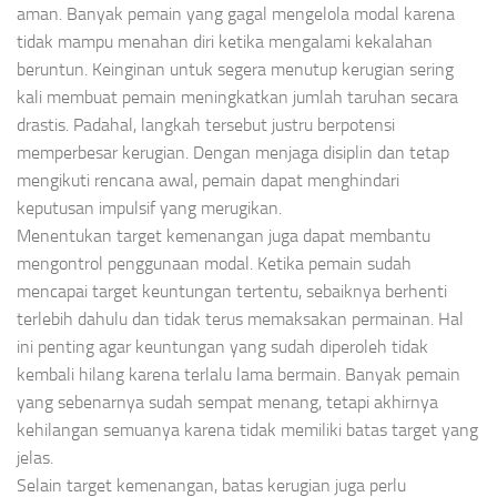
aman. Banyak pemain yang gagal mengelola modal karena
tidak mampu menahan diri ketika mengalami kekalahan
beruntun. Keinginan untuk segera menutup kerugian sering
kali membuat pemain meningkatkan jumlah taruhan secara
drastis. Padahal, langkah tersebut justru berpotensi
memperbesar kerugian. Dengan menjaga disiplin dan tetap
mengikuti rencana awal, pemain dapat menghindari
keputusan impulsif yang merugikan.
Menentukan target kemenangan juga dapat membantu
mengontrol penggunaan modal. Ketika pemain sudah
mencapai target keuntungan tertentu, sebaiknya berhenti
terlebih dahulu dan tidak terus memaksakan permainan. Hal
ini penting agar keuntungan yang sudah diperoleh tidak
kembali hilang karena terlalu lama bermain. Banyak pemain
yang sebenarnya sudah sempat menang, tetapi akhirnya
kehilangan semuanya karena tidak memiliki batas target yang
jelas.
Selain target kemenangan, batas kerugian juga perlu