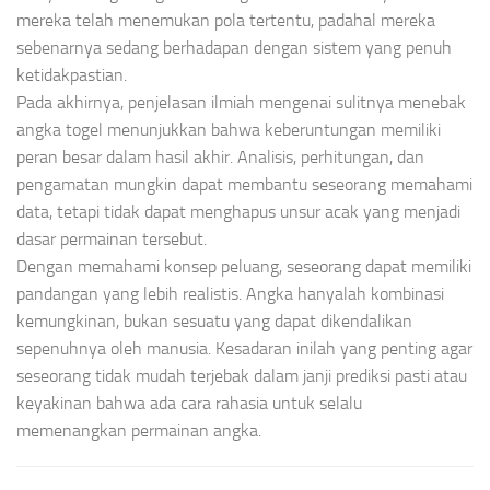
mereka telah menemukan pola tertentu, padahal mereka
sebenarnya sedang berhadapan dengan sistem yang penuh
ketidakpastian.
Pada akhirnya, penjelasan ilmiah mengenai sulitnya menebak
angka togel menunjukkan bahwa keberuntungan memiliki
peran besar dalam hasil akhir. Analisis, perhitungan, dan
pengamatan mungkin dapat membantu seseorang memahami
data, tetapi tidak dapat menghapus unsur acak yang menjadi
dasar permainan tersebut.
Dengan memahami konsep peluang, seseorang dapat memiliki
pandangan yang lebih realistis. Angka hanyalah kombinasi
kemungkinan, bukan sesuatu yang dapat dikendalikan
sepenuhnya oleh manusia. Kesadaran inilah yang penting agar
seseorang tidak mudah terjebak dalam janji prediksi pasti atau
keyakinan bahwa ada cara rahasia untuk selalu
memenangkan permainan angka.