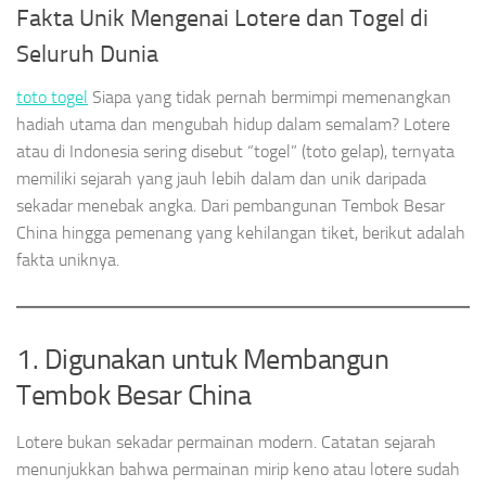
Fakta Unik Mengenai Lotere dan Togel di
Seluruh Dunia
toto togel
Siapa yang tidak pernah bermimpi memenangkan
hadiah utama dan mengubah hidup dalam semalam? Lotere
atau di Indonesia sering disebut “togel” (toto gelap), ternyata
memiliki sejarah yang jauh lebih dalam dan unik daripada
sekadar menebak angka. Dari pembangunan Tembok Besar
China hingga pemenang yang kehilangan tiket, berikut adalah
fakta uniknya.
1. Digunakan untuk Membangun
Tembok Besar China
Lotere bukan sekadar permainan modern. Catatan sejarah
menunjukkan bahwa permainan mirip keno atau lotere sudah