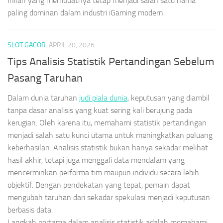
Inilah yang membuatnya tetap menjadi salah satu nama
paling dominan dalam industri iGaming modern.
SLOT GACOR
APRIL 20, 2026
Tips Analisis Statistik Pertandingan Sebelum
Pasang Taruhan
Dalam dunia taruhan
judi piala dunia
, keputusan yang diambil
tanpa dasar analisis yang kuat sering kali berujung pada
kerugian. Oleh karena itu, memahami statistik pertandingan
menjadi salah satu kunci utama untuk meningkatkan peluang
keberhasilan. Analisis statistik bukan hanya sekadar melihat
hasil akhir, tetapi juga menggali data mendalam yang
mencerminkan performa tim maupun individu secara lebih
objektif. Dengan pendekatan yang tepat, pemain dapat
mengubah taruhan dari sekadar spekulasi menjadi keputusan
berbasis data.
Langkah pertama dalam analisis statistik adalah memahami