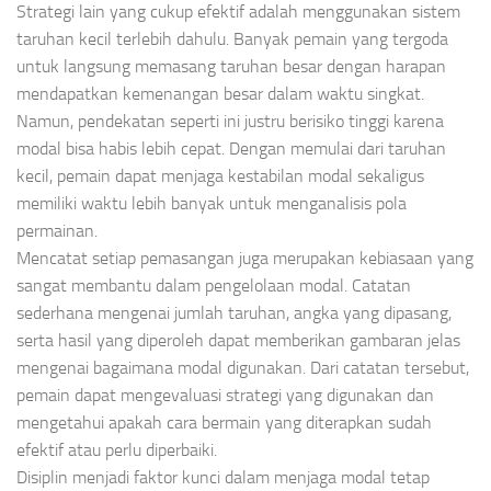
Strategi lain yang cukup efektif adalah menggunakan sistem
taruhan kecil terlebih dahulu. Banyak pemain yang tergoda
untuk langsung memasang taruhan besar dengan harapan
mendapatkan kemenangan besar dalam waktu singkat.
Namun, pendekatan seperti ini justru berisiko tinggi karena
modal bisa habis lebih cepat. Dengan memulai dari taruhan
kecil, pemain dapat menjaga kestabilan modal sekaligus
memiliki waktu lebih banyak untuk menganalisis pola
permainan.
Mencatat setiap pemasangan juga merupakan kebiasaan yang
sangat membantu dalam pengelolaan modal. Catatan
sederhana mengenai jumlah taruhan, angka yang dipasang,
serta hasil yang diperoleh dapat memberikan gambaran jelas
mengenai bagaimana modal digunakan. Dari catatan tersebut,
pemain dapat mengevaluasi strategi yang digunakan dan
mengetahui apakah cara bermain yang diterapkan sudah
efektif atau perlu diperbaiki.
Disiplin menjadi faktor kunci dalam menjaga modal tetap