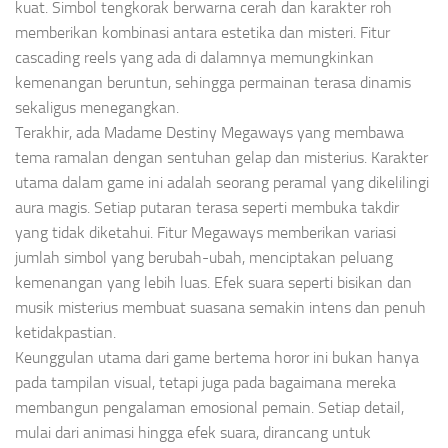
kuat. Simbol tengkorak berwarna cerah dan karakter roh
memberikan kombinasi antara estetika dan misteri. Fitur
cascading reels yang ada di dalamnya memungkinkan
kemenangan beruntun, sehingga permainan terasa dinamis
sekaligus menegangkan.
Terakhir, ada Madame Destiny Megaways yang membawa
tema ramalan dengan sentuhan gelap dan misterius. Karakter
utama dalam game ini adalah seorang peramal yang dikelilingi
aura magis. Setiap putaran terasa seperti membuka takdir
yang tidak diketahui. Fitur Megaways memberikan variasi
jumlah simbol yang berubah-ubah, menciptakan peluang
kemenangan yang lebih luas. Efek suara seperti bisikan dan
musik misterius membuat suasana semakin intens dan penuh
ketidakpastian.
Keunggulan utama dari game bertema horor ini bukan hanya
pada tampilan visual, tetapi juga pada bagaimana mereka
membangun pengalaman emosional pemain. Setiap detail,
mulai dari animasi hingga efek suara, dirancang untuk