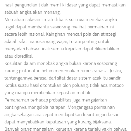
hasil pengundian tidak memiliki dasar yang dapat memastikan
sebuah angka akan menang.
Memahami alasan ilmiah di balik sulitnya menebak angka
togel dapat membantu seseorang melihat permainan ini
secara lebih rasional. Keinginan mencari pola dan strategi
adalah sifat manusia yang wajar, tetapi penting untuk
menyadari bahwa tidak semua kejadian dapat dikendalikan
atau diprediksi.
Kesulitan dalam menebak angka bukan karena seseorang
kurang pintar atau belum menemukan rumus rahasia. Justru,
tantangannya berasal dari sifat dasar sistem acak itu sendiri.
Ketika suatu hasil ditentukan oleh peluang, tidak ada metode
yang mampu memberikan kepastian mutlak.
Pemahaman terhadap probabilitas juga mengajarkan
pentingnya mengelola harapan. Menganggap permainan
angka sebagai cara cepat mendapatkan keuntungan besar
dapat menyebabkan keputusan yang kurang bijaksana.
Banyak orang mengalami kerugian karena terlalu yakin bahwa