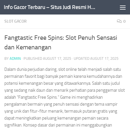
Info Gacor Terbaru – Situs Judi Resmi Hari Ini
Skip to content
SLOT GACOR
0
Fangtastic Free Spins: Slot Penuh Sensasi
dan Kemenangan
BY
ADMIN
· PUBLISHED
AUGUST 17, 2025
· UPDATED
AUGUST 17, 2025
Dalam dunia perjudian daring, slot online telah menjadi salah satu
permainan favorit bagi banyak pemain karena kemudahannya dan
potensi kemenangan besar yang ditawarkannya. Salah satu judul
yang sedang naik daun dan menarik perhatian para penggemar slot
adalah “Fangtastic Free Spins.” Game ini menghadirkan
pengalaman bermain yang penuh sensasi dengan tema vampir
yang unik dan fitur-fitur menarik, termasuk putaran gratis yang
dapat meningkatkan peluang kemenangan pemain secara
signifikan. Konsep dasar dari permainan ini menggabungkan