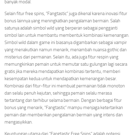
banyak modal.
Selain fitur free spins, “Fangtastic” juga dikenal karena inovasi fitur
bonus lainnya yang meningkatkan pengalaman bermain. Salah
satunya adalah simbol wild yang berperan sebagai pengganti
simbol lain untuk membantu membentuk kombinasi kemenangan.
Simbol wild dalam game ini biasanya digambarkan sebagai vampir
yang menakutkan namun menarik, menambah nuansa gothic dan
misterius dari permainan. Selain itu, ada juga fitur respin yang
memungkinkan pemain untuk memutar satu gulungan lagi secara
gratis jika mereka mendapatkan kombinasi tertentu, memberi
kesempatan kedua untuk mendapatkan kemenangan besar.
Kombinasi dari fitur-fitur ini membuat permainan tidak monoton
dan selalu penuh kejutan, sehingga pemain selalu merasa
tertantang dan terhibur selama bermain. Dengan berbagai fitur
bonus yang menarik, “Fangtastic” mampu menjaga ketertarikan
pemain dan memberikan pengalaman bermain yang intens dan
mengasyikkan.
Keuntungan utama dari “Fangtastic Free Spins” adalah potensi