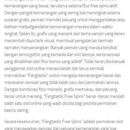
kemenangan yang besar, terutama selama fitur free spins aktif.
Dengan pengali kemenangan yang sering kali meningkat selama
putaran gratis, pemain memiliki peluang untuk menggandakan atau
bahkan melipatgandakan kemenangan mereka dalam waktu
singkat. Selain itu, grafis yang menarik dan tema vampir yang keren
menambah daya tarik visual, membuat pengalaman bermain
semakin menyenangkan. Banyak pemain yang merasa terpikat
dengan tema gothic yang berbeda dari slot lainnya, serta sensasi
yang dihadirkan dari fitur bonus yang adiktif. Tidak heran jika banyak
penggemar slot online merasa betah dan terus kembali
memainkan “Fangtastic” untuk mengejar kemenangan besar dan
merasakan sensasi yang tidak kalah seru dari permainan lainnya.
Dengan kombinasi fitur menarik, grafis memukau, dan peluang
besar untuk menang, “Fangtastic Free Spins” benar-benar menjadi
salah satu slot online yang wajib dicoba bagi pecinta permainan
kasino daring.
Secara keseluruhan, “Fangtastic Free Spins” adalah permainan slot
yang menawarkan sensasi dan peluang kemenangan yang luar