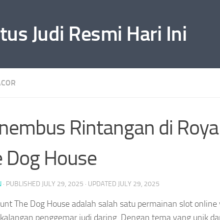
tus Judi Resmi Hari Ini
ACOR
embus Rintangan di Roya
e Dog House
N
· PUBLISHED
JULY 29, 2025
· UPDATED
JULY 29, 2025
unt The Dog House adalah salah satu permainan slot online
 kalangan penggemar judi daring. Dengan tema yang unik da