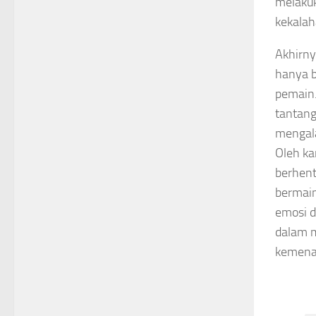
melakuk
kekalah
Akhirny
hanya b
pemain.
tantang
mengala
Oleh ka
berhent
bermain
emosi d
dalam m
kemenan