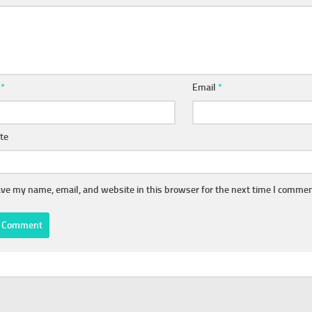
e
*
Email
*
te
ve my name, email, and website in this browser for the next time I commen