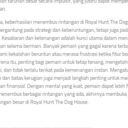
an taruhan besar secara impulsif, yang justru dapat memper
an.
a, keberhasilan menembus rintangan di Royal Hunt The Dog
ergantung pada strategi dan keberuntungan, tetapi juga pa
 Kesabaran dan ketenangan adalah kunci utama dalam men
an selama bermain. Banyak pemain yang gagal karena terb
mi kekalahan beruntun atau merasa frustrasi ketika fitur bo
rena itu, penting bagi pemain untuk tetap tenang, mengetah
i, dan tidak terlalu terikat pada kemenangan instan. Mengat
 dan batas kerugian juga menjadi langkah penting untuk me
an finansial. Dengan mental yang kuat, pemain dapat lebih f
enembus berbagai rintangan yang ada, akhirnya membuka 
gan besar di Royal Hunt The Dog House.