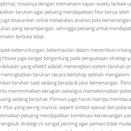
optimal, misalnya dengan memahami kapan waktu terbaik u
atkan taruhan agar peluang mendapatkan fitur bonus lebih ti
juga disarankan untuk melakukan analisis pola kemenanga
aruhan yang serampangan, sehingga peluang untuk mendap
emakin terbuka lebar.
aspek keberuntungan, keberhasilan dalam menembus rintang
 House juga sangat bergantung pada penguasaan strategi y
ndekatan yang efektif adalah menerapkan sistem taruhan pr
meningkatkan taruhan secara bertahap setelah mengalami 
kan taruhan saat sedang berada di jalur kemenangan. Pend
tu meminimalkan kerugian sekaligus memaksimalkan pote
luang sedang berpihak. Pemain juga harus mampu membaca
ur-fitur yang sering muncul, seperti simbol spesial dan putara
imalkan peluang mendapatkan kombinasi kemenangan yang 
engikuti strategi ini sangat penting agar pemain tidak mud