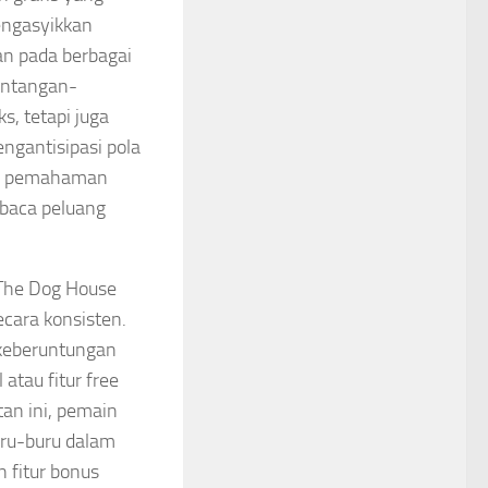
engasyikkan
an pada berbagai
intangan-
s, tetapi juga
ngantisipasi pola
n, pemahaman
baca peluang
 The Dog House
ecara konsisten.
 keberuntungan
 atau fitur free
an ini, pemain
uru-buru dalam
 fitur bonus