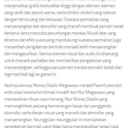
menampilkan grafis berkualitas tinggi dengan elemen-elemen
yang cerah dan penuh warna, serta simbol-simbol yang relevan
dengan tema uang dan kekayaan. Suasana permainan yang
menyenangkan dan atmosfer yang imersif membuat pemain betah
berlama-lama mencoba peruntungan mereka. Musik latar yang
dinamis dan efek suara yang mendukung suasana permainan juga
menambah pengalaman bermain menjadi lebih menyenangkan
dan mengasyikkan. Semua elemen visual dan audio ini dirancang
untuk menarik perhatian dan memberikan pengalaman yang
menyenangkan, sehingga para pemain merasa semakin betah dan
ingin kembali lagi ke game ini.
Kesimpulannya, Money Stacks Megaways menjadi favorit para slot
enthusiast karena kombinasi inovatif dari fitur Megaways yang
menawarkan ribuan cara menang, fitur Money Stacks yang
memungkinkan peluang kemenangan besar dan pengganda
otomatis, serta desain visual yang menarik dan atmosfer yang
menyenangkan. Keunggulan-keunggulan ini menciptakan
pengalaman bermain yang tidak hanya mengasyikkan tetapi juga