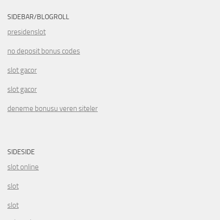
SIDEBAR/BLOGROLL
presidenslot
no deposit bonus codes
slot gacor
slot gacor
deneme bonusu veren siteler
SIDESIDE
slot online
slot
slot