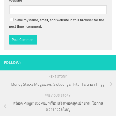
Website
Save my name, email, and website in this browser for the
next time I comment.
FOLLOW:
NEXT STORY
Money Stacks Megaways: Slot dengan Fitur Taruhan Tinggi
PREVIOUS STORY
สล็อต Pragmatic Play พร้อมแจ็คพอตสุดเย้ายวน: โอกาส
คว้ารางวัลใหญ่