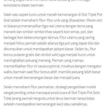
konsistensi dalam bermain.
Salah satu aspek kunci untuk meraih kemenangan di Slot Triple Pot
Gold adalah memahami fitur-fitur unik yang ditawarkan. Mesin slot
ini biasanya menampilkan tiga reel utama dengan tema yang
menarik dan simbol-simbol khas seperti koin emas, pot, dan
berbagai ikon keberuntungan lainnya. Fitur utama yang sering
menjadi fokus pemain adalah adanya tiga pot yang dapat diisi dan
dikumpulkan untuk mendapatkan jackpot besar. Selain itu, fitur
bonus putaran gratis dan simbol wild juga menjadi kunci untuk
meningkatkan peluang menang. Pemain yang mampu
memanfaatkan fitur ini secara optimal, misalnya dengan mengatur
waktu bermain saat fitur bonus aktif, memiliki peluang lebih besar
untuk meraih kemenangan besar dan menjadi juara.
Selain memahami fitur permainan, strategi pengelolaan modal
sangat penting untuk mencapai posisi juara di Slot Triple Pot Gold.
Tidak jarang pemain tergoda untuk terus bermain tanpa batas
setelah mendapatkan kemenangan kecil atau sebaliknya,