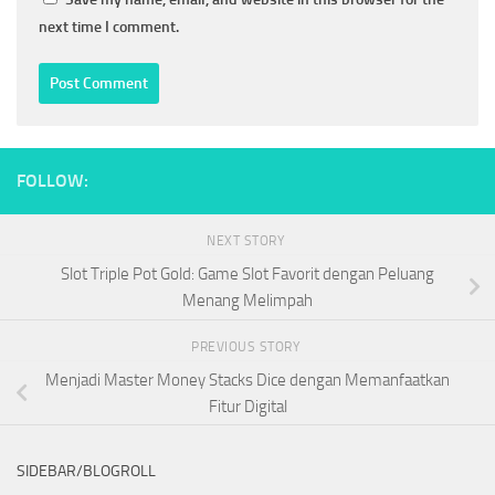
next time I comment.
FOLLOW:
NEXT STORY
Slot Triple Pot Gold: Game Slot Favorit dengan Peluang
Menang Melimpah
PREVIOUS STORY
Menjadi Master Money Stacks Dice dengan Memanfaatkan
Fitur Digital
SIDEBAR/BLOGROLL