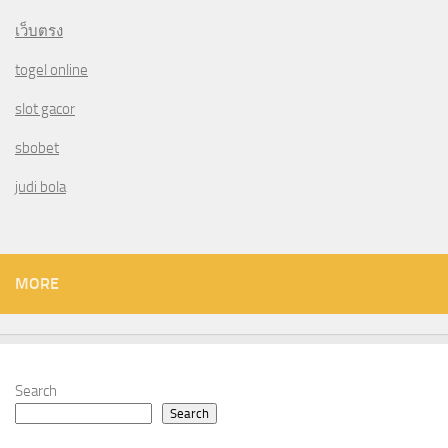
เว็บตรง
togel online
slot gacor
sbobet
judi bola
MORE
Search
Search