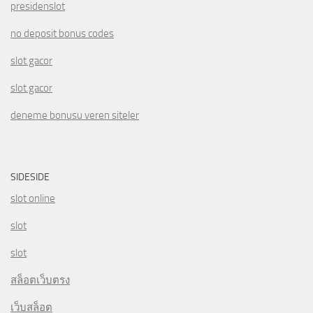
presidenslot
no deposit bonus codes
slot gacor
slot gacor
deneme bonusu veren siteler
SIDESIDE
slot online
slot
slot
สล็อตเว็บตรง
เว็บสล็อต