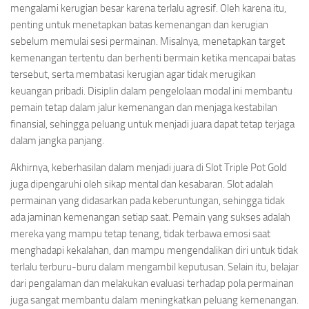
mengalami kerugian besar karena terlalu agresif. Oleh karena itu,
penting untuk menetapkan batas kemenangan dan kerugian
sebelum memulai sesi permainan. Misalnya, menetapkan target
kemenangan tertentu dan berhenti bermain ketika mencapai batas
tersebut, serta membatasi kerugian agar tidak merugikan
keuangan pribadi. Disiplin dalam pengelolaan modal ini membantu
pemain tetap dalam jalur kemenangan dan menjaga kestabilan
finansial, sehingga peluang untuk menjadi juara dapat tetap terjaga
dalam jangka panjang.
Akhirnya, keberhasilan dalam menjadi juara di Slot Triple Pot Gold
juga dipengaruhi oleh sikap mental dan kesabaran. Slot adalah
permainan yang didasarkan pada keberuntungan, sehingga tidak
ada jaminan kemenangan setiap saat. Pemain yang sukses adalah
mereka yang mampu tetap tenang, tidak terbawa emosi saat
menghadapi kekalahan, dan mampu mengendalikan diri untuk tidak
terlalu terburu-buru dalam mengambil keputusan. Selain itu, belajar
dari pengalaman dan melakukan evaluasi terhadap pola permainan
juga sangat membantu dalam meningkatkan peluang kemenangan.