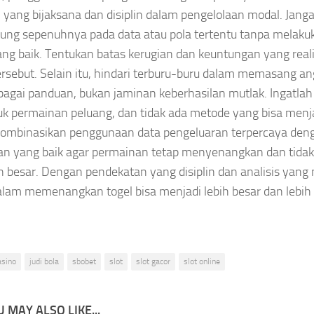
 yang bijaksana dan disiplin dalam pengelolaan modal. Jang
ung sepenuhnya pada data atau pola tertentu tanpa melaku
yang baik. Tentukan batas kerugian dan keuntungan yang realis
ersebut. Selain itu, hindari terburu-buru dalam memasang a
bagai panduan, bukan jaminan keberhasilan mutlak. Ingatlah
k permainan peluang, dan tidak ada metode yang bisa me
ombinasikan penggunaan data pengeluaran terpercaya den
n yang baik agar permainan tetap menyenangkan dan tida
n besar. Dengan pendekatan yang disiplin dan analisis yang
lam memenangkan togel bisa menjadi lebih besar dan lebih 
asino
judi bola
sbobet
slot
slot gacor
slot online
 MAY ALSO LIKE...