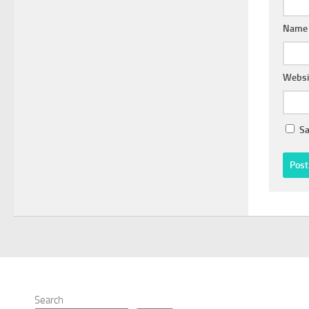
Nam
Websi
Sa
Search