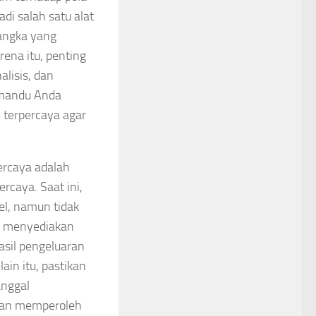
di salah satu alat
angka yang
ena itu, penting
lisis, dan
memandu Anda
 terpercaya agar
ercaya adalah
rcaya. Saat ini,
el, namun tidak
ti menyediakan
asil pengeluaran
ain itu, pastikan
anggal
engan memperoleh