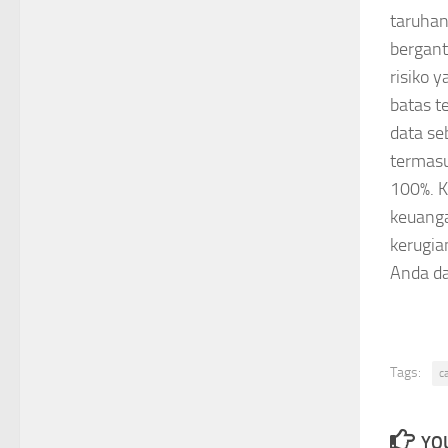
taruhan
bergant
risiko 
batas t
data se
termasu
100%. K
keuanga
kerugia
Anda da
Tags:
c
YOU