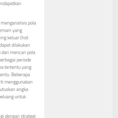
mendapatkan
 menganalisis pola
pemain yang
ng keluar (hot
 dapat dilakukan
 dan mencari pola
berbagai periode
ka tertentu yang
tentu. Beberapa
erti menggunakan
mutuskan angka
peluang untuk
ngi dengan strategi