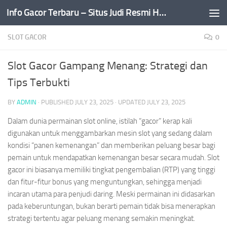
Info Gacor Terbaru – Situs Judi Resmi Hari Ini
Skip to content
SLOT GACOR
0
Slot Gacor Gampang Menang: Strategi dan
Tips Terbukti
BY
ADMIN
· PUBLISHED
JULY 23, 2025
· UPDATED
JULY 23, 2025
Dalam dunia permainan slot online, istilah “gacor” kerap kali
digunakan untuk menggambarkan mesin slot yang sedang dalam
kondisi “panen kemenangan” dan memberikan peluang besar bagi
pemain untuk mendapatkan kemenangan besar secara mudah. Slot
gacor ini biasanya memiliki tingkat pengembalian (RTP) yang tinggi
dan fitur-fitur bonus yang menguntungkan, sehingga menjadi
incaran utama para penjudi daring. Meski permainan ini didasarkan
pada keberuntungan, bukan berarti pemain tidak bisa menerapkan
strategi tertentu agar peluang menang semakin meningkat.