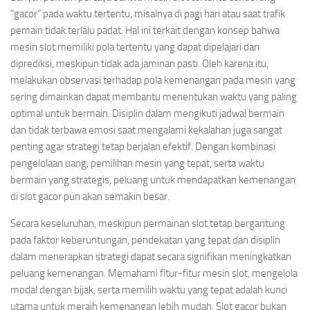
“gacor” pada waktu tertentu, misalnya di pagi hari atau saat trafik
pemain tidak terlalu padat. Hal ini terkait dengan konsep bahwa
mesin slot memiliki pola tertentu yang dapat dipelajari dan
diprediksi, meskipun tidak ada jaminan pasti. Oleh karena itu,
melakukan observasi terhadap pola kemenangan pada mesin yang
sering dimainkan dapat membantu menentukan waktu yang paling
optimal untuk bermain. Disiplin dalam mengikuti jadwal bermain
dan tidak terbawa emosi saat mengalami kekalahan juga sangat
penting agar strategi tetap berjalan efektif. Dengan kombinasi
pengelolaan uang, pemilihan mesin yang tepat, serta waktu
bermain yang strategis, peluang untuk mendapatkan kemenangan
di slot gacor pun akan semakin besar.
Secara keseluruhan, meskipun permainan slot tetap bergantung
pada faktor keberuntungan, pendekatan yang tepat dan disiplin
dalam menerapkan strategi dapat secara signifikan meningkatkan
peluang kemenangan. Memahami fitur-fitur mesin slot, mengelola
modal dengan bijak, serta memilih waktu yang tepat adalah kunci
utama untuk meraih kemenangan lebih mudah. Slot gacor bukan