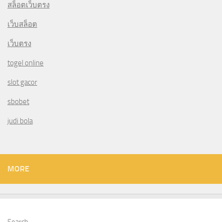
สล็อตเว็บตรง
เว็บสล็อต
เว็บตรง
togel online
slot gacor
sbobet
judi bola
MORE