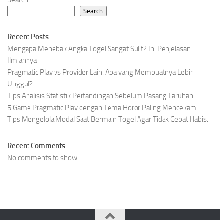
Search
Search
Recent Posts
Mengapa Menebak Angka Togel Sangat Sulit? Ini Penjelasan
Ilmiahnya
Pragmatic Play vs Provider Lain: Apa yang Membuatnya Lebih
Unggul?
Tips Analisis Statistik Pertandingan Sebelum Pasang Taruhan
5 Game Pragmatic Play dengan Tema Horor Paling Mencekam.
Tips Mengelola Modal Saat Bermain Togel Agar Tidak Cepat Habis.
Recent Comments
No comments to show.